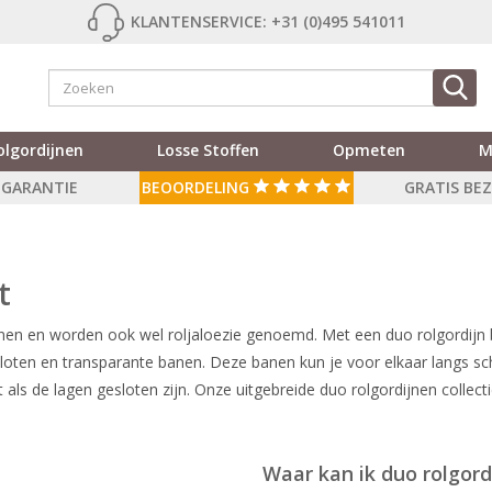
KLANTENSERVICE: +31 (0)495 541011
olgordijnen
Losse Stoffen
Opmeten
M
R GARANTIE
BEOORDELING
GRATIS BE
t
nen en worden ook wel roljaloezie genoemd. Met een duo rolgordijn bep
sloten en transparante banen. Deze banen kun je voor elkaar langs sc
t als de lagen gesloten zijn. Onze uitgebreide duo rolgordijnen collec
Waar kan ik duo rolgor