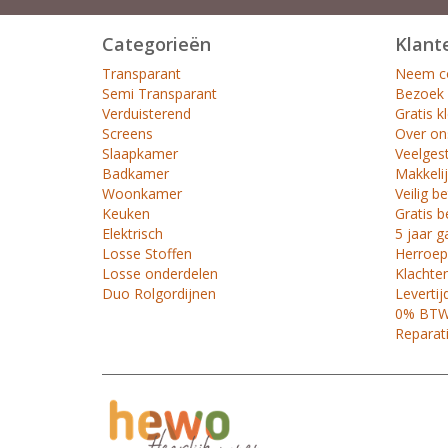
Categorieën
Klant
Transparant
Neem co
Semi Transparant
Bezoek
Verduisterend
Gratis k
Screens
Over on
Slaapkamer
Veelges
Badkamer
Makkelij
Woonkamer
Veilig b
Keuken
Gratis b
Elektrisch
5 jaar g
Losse Stoffen
Herroep
Losse onderdelen
Klachte
Duo Rolgordijnen
Levertij
0% BTW 
Reparat