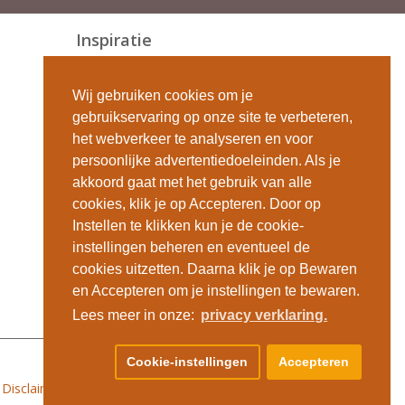
Inspiratie
Onze blog
100% op maat
Wij gebruiken cookies om je
Keuzewijzer
gebruikservaring op onze site te verbeteren,
Begrippen
het webverkeer te analyseren en voor
Onze webshops
persoonlijke advertentiedoeleinden. Als je
raamdecoratieshop.be
akkoord gaat met het gebruik van alle
duorolgordijn.be
cookies, klik je op Accepteren. Door op
rolgordijnopmaat.be
Instellen te klikken kun je de cookie-
hewo.nl
instellingen beheren en eventueel de
cookies uitzetten. Daarna klik je op Bewaren
en Accepteren om je instellingen te bewaren.
Lees meer in onze:
privacy verklaring.
Cookie-instellingen
Accepteren
Disclaimer
|
Copyright
|
Winkelwagen