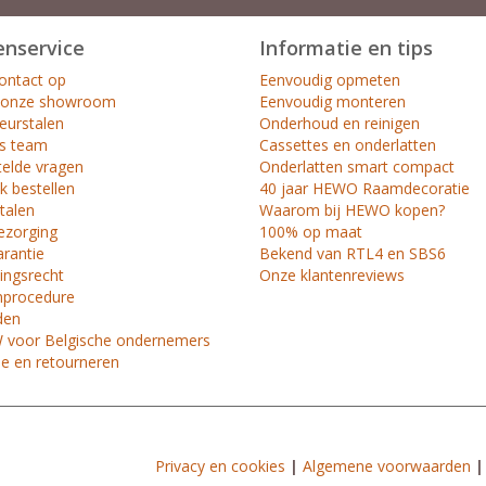
enservice
Informatie en tips
ntact op
Eenvoudig opmeten
 onze showroom
Eenvoudig monteren
leurstalen
Onderhoud en reinigen
s team
Cassettes en onderlatten
telde vragen
Onderlatten smart compact
k bestellen
40 jaar HEWO Raamdecoratie
etalen
Waarom bij HEWO kopen?
ezorging
100% op maat
arantie
Bekend van RTL4 en SBS6
ingsrecht
Onze klantenreviews
nprocedure
den
voor Belgische ondernemers
ie en retourneren
Privacy en cookies
|
Algemene voorwaarden
|