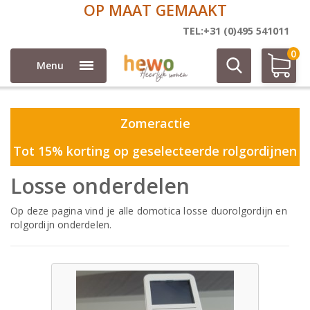
OP MAAT GEMAAKT
Onderdelen
Motor en toebehoren
TEL:+31 (0)495 541011
0
Menu
Zomeractie
Tot 15% korting op geselecteerde rolgordijnen
Losse onderdelen
Op deze pagina vind je alle domotica losse duorolgordijn en
rolgordijn onderdelen.