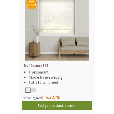
10%
korting
Stof Country 315
Transparant
Mooie linnen weving
Tot 315 cm breed
€32,40
€36,00
Vanaf:
Stel je product samen