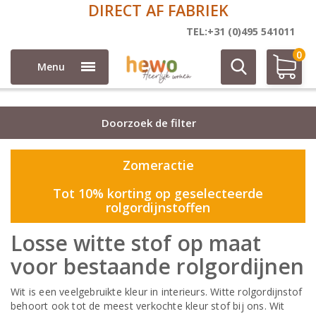
DIRECT AF FABRIEK
Rolgordijn stoffen
TEL:+31 (0)495 541011
0
Menu
Doorzoek de filter
Zomeractie
Tot 10% korting op geselecteerde
rolgordijnstoffen
Losse witte stof op maat
voor bestaande rolgordijnen
Wit is een veelgebruikte kleur in interieurs. Witte rolgordijnstof
behoort ook tot de meest verkochte kleur stof bij ons. Wit