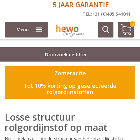
5 JAAR GARANTIE
Rolgordijn stoffen
TEL:+31 (0)495 541011
0
Menu
Doorzoek de filter
Zomeractie
Tot 10% korting op geselecteerde
rolgordijnstoffen
Losse structuur
rolgordijnstof op maat
Het is belangrijk om de structuur van het rolgordijnstof te