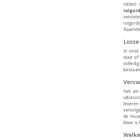
HEWO Ra
rolgord
verslet
rolgord
Raamdeco
Losse 
In onze
duur of 
volledi
bestaan
Vervan
Net als
ultraso
leveren
vervolg
de muur
klaar is
Welke 