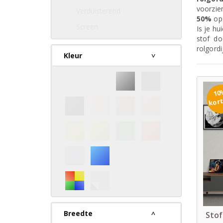
voorzie
Verduisterend
50%
op 
Screen
Is je hu
stof do
rolgord
Kleur
10
kor
Breedte
Stof