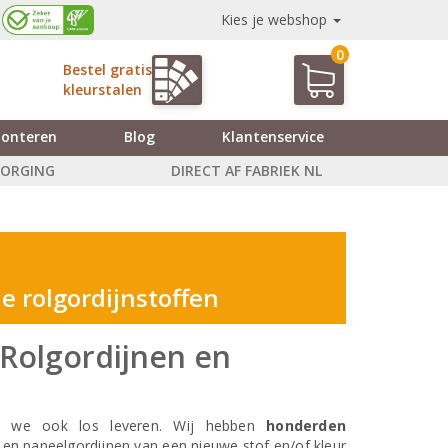
Kies je webshop
0
Bestel gratis
kleurstalen
onteren
Blog
Klantenservice
ZORGING
DIRECT AF FABRIEK NL
e rolgordijnstoffen
 Rolgordijnen en
en we ook los leveren. Wij hebben
honderden
 en paneelgordijnen van een nieuwe stof en/of kleur