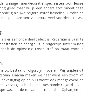
de weinige raamdecoratie specialisten ook
losse
m nog goed maar wil je een andere stof omdat deze
ordelig nieuwe rolgordijnstof bestellen. Omdat de
fiteer je bovendien van extra veel voordeel. HEWO
g.
s er een onderdeel defect is. Reparatie is vaak te
rondstoffen en energie. Is je rolgordijn systeem nog
 heeft de oplossing: Losse stof op maat voor je
n.
 cq. bestaand rolgordijn invoeren. Wij snijden dit
ontstaan. Daarna maken we naar wens een zoom of
de bevestiging op de buis wordt ook meegeleverd en
rd. Vervolgens haal je het bestaande rolgordijn van
ape vast op de rol van het rolgordijn. Ophangen en