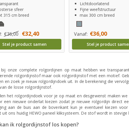
ansparant
Lichtdoorlatend
sterse sfeer
Fijne weefstructuur
t 315 cm breed
max 300 cm breed
€32,40
€36,00
€36,00
Vanaf:
f:
Stel je product samen
Stel je product same
 bij onze complete rolgordijnen op maat hebben we transparante 
erende rolgordijnstof maar ook rolgordijnstof met een motief. Gebru
n en zoek je nieuw rolgordijndoek uit. In de berekening die vervolg
 van de losse rolgordijnstof.
jden het rolgordijndoek voor je op maat en desgewenst maken we 
r een nieuwe onderlat kiezen zodat je nieuwe rolgordijn direct een 
ging aan de buis aan de bovenkant kun je eventueel kiezen voor
t uit ons huidig HEWO paneel kliksysteem. De stof wordt in stevige 
an ik rolgordijnstof los kopen?