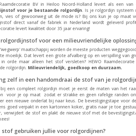
amdecoratie BV in Heiloo Noord-Holland levert als een van 
ijnstof voor je bestaande rolgordijn
. Is je rolgordijn systee
en, vies of gewoonweg uit de mode is? Bij ons kun je op maat vo
ijnstof direct vanaf de fabriek in Nederland wordt geleverd pro
ratie levert kwaliteit door 35 jaar ervaring!
rolgordijnstof voor een milieuvriendelijke oplossin
 ‘wegwerp’ maatschappij worden de meeste producten weggegooid al
te moeilijk. Dat levert een grote afvalberg op en verspilling van g
g in orde maar alleen het stof versleten? HEWO Raamdecoratie
de rolgordijn.
Milieuvriendelijk, goedkoop en duurzaam.
g zelf in een handomdraai de stof van je rolgordij
 bij een compleet rolgordijn moet je eerst de maten van het raam
on voor je op maat zodat er strakke en geen rafelige randen 
 er een nieuwe onderlat bij naar keus. De bevestigingstape voor 
ens goed verpakt in een kartonnen koker, gratis naar je toe gestuu
, verwijdert de stof en plakt de nieuwe stof met de bevestigingst
 kees!
stof gebruiken jullie voor rolgordijnen?