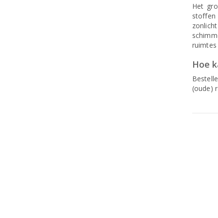
Het gro
stoffen
zonlich
schimme
ruimtes
Hoe ka
Bestell
(oude) r