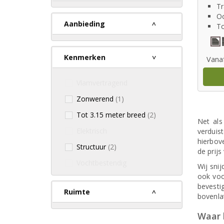
Tr
Oo
Aanbieding
To
Kenmerken
Vana
Vlamvertragend
Zonwerend
(1)
Tot 3.15 meter breed
(2)
Net als
Elektrisch
verduist
hierbove
Structuur
(2)
de prijs
Vochtbestendig
Wij sni
ook voo
bevesti
Ruimte
bovenla
Waar k