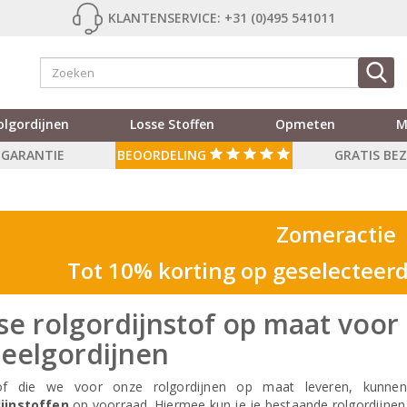
KLANTENSERVICE: +31 (0)495 541011
olgordijnen
Losse Stoffen
Opmeten
M
R GARANTIE
BEOORDELING
GRATIS BE
Zomeractie
Tot 10% korting op geselecteerd
se rolgordijnstof op maat voor
eelgordijnen
tof die we voor onze rolgordijnen op maat leveren, kunn
ijnstoffen
op voorraad. Hiermee kun je je bestaande rolgordijnen