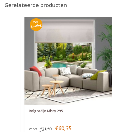
Gerelateerde producten
15%
1
korting
kor
Rolgordijn Misty 295
Rolg
€60,35
€71,00
Vanaf:
Vana