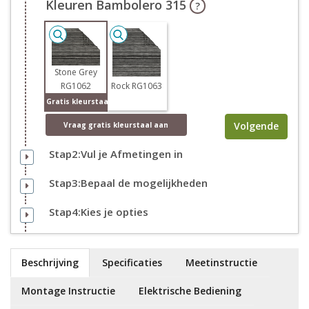
Kleuren Bambolero 315
?
Stone Grey
RG1062
Rock RG1063
Gratis kleurstaal
Volgende
Vraag
gratis
kleurstaal aan
Stap2:Vul je Afmetingen in
Stap3:Bepaal de mogelijkheden
Stap4:Kies je opties
Beschrijving
Specificaties
Meetinstructie
Montage Instructie
Elektrische Bediening