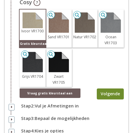
Cosy
?
Ivoor VR1700
Sand VR1701
Natur VR1702
Ocean
VR1703
Gratis kleurstaal
Grijs VR1704
Zwart
VR1705
Volgende
Vraag
gratis
kleurstaal aan
Stap2:Vul je Afmetingen in
Stap3:Bepaal de mogelijkheden
Stap4:Kies je opties