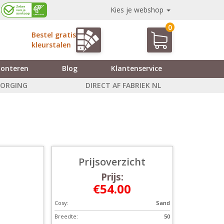
Kies je webshop
0
Bestel gratis
kleurstalen
onteren
Blog
Klantenservice
ZORGING
DIRECT AF FABRIEK NL
Prijsoverzicht
Prijs:
€54.00
Cosy:
Sand
Breedte:
50