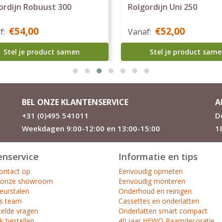
ordijn Uni 250
Rolgordijn Uni 280
€52,00
€46,80
f:
€52,00
Vanaf:
Stel je product samen
Stel je product sam
BEL ONZE KLANTENSERVICE
A
+31 (0)495 541011
D
Weekdagen 9:00-12:00 en 13:00-15:00
1
enservice
Informatie en tips
ntact op
Eenvoudig opmeten
 onze showroom
Eenvoudig monteren
leurstalen
Onderhoud en reinigen
s team
Cassettes en onderlatten
telde vragen
Onderlatten smart compact
k bestellen
40 jaar HEWO Raamdecoratie