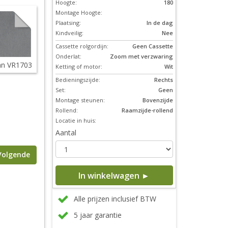
Hoogte:
180
Montage Hoogte:
Plaatsing:
In de dag
Kindveilig:
Nee
Cassette rolgordijn:
Geen Cassette
Onderlat:
Zoom met verzwaring
n VR1703
Ketting of motor:
Wit
Bedieningszijde:
Rechts
Set:
Geen
Montage steunen:
Bovenzijde
Rollend:
Raamzijde-rollend
Locatie in huis:
Aantal
Volgende
In winkelwagen ►
Alle prijzen inclusief BTW
5 jaar garantie