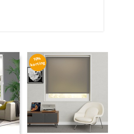
10%
10%
korting
kortin