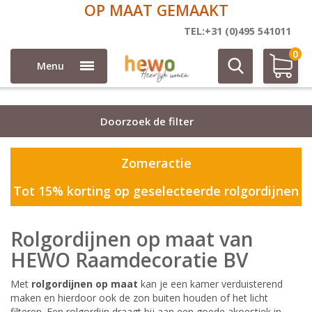
OP MAAT GEMAAKT
Rolgordijnen
TEL:+31 (0)495 541011
0
Menu
Doorzoek de filter
Zomeractie
Tot 15% korting op geselecteerde rolgordijnen
Rolgordijnen op maat van
HEWO Raamdecoratie BV
Met
rolgordijnen op maat
kan je een kamer verduisterend
maken en hierdoor ook de zon buiten houden of het licht
filteren. Een rolgordijn draagt bij aan een goede akoestiek in