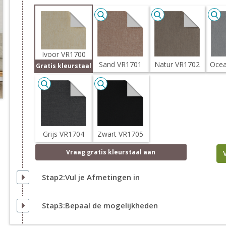
Ivoor VR1700
Sand VR1701
Natur VR1702
Ocea
Gratis kleurstaal
Grijs VR1704
Zwart VR1705
Vraag
gratis
kleurstaal aan
Stap2:Vul je Afmetingen in
Stap3:Bepaal de mogelijkheden