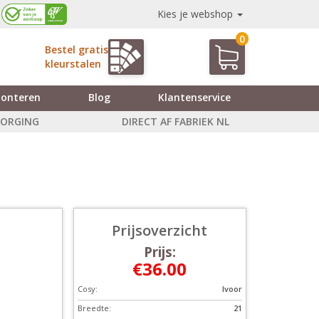
Kies je webshop
0
Bestel gratis
kleurstalen
onteren
Blog
Klantenservice
ZORGING
DIRECT AF FABRIEK NL
Prijsoverzicht
Prijs:
€36.00
Cosy:
Ivoor
Breedte:
21