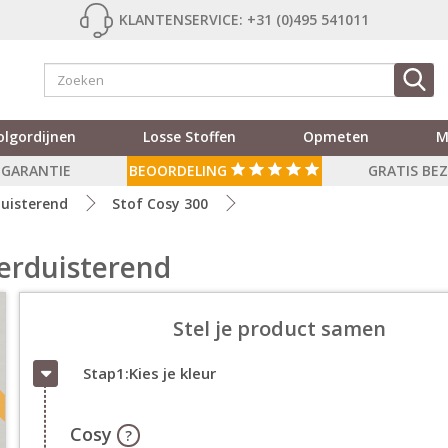
KLANTENSERVICE: +31 (0)495 541011
olgordijnen
Losse Stoffen
Opmeten
M
R GARANTIE
BEOORDELING
GRATIS BE
uisterend
Stof Cosy 300
Verduisterend
Stel je product samen
Stap1:Kies je kleur
Cosy
?