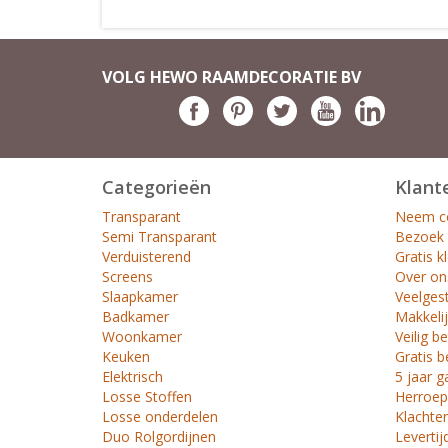
VOLG HEWO RAAMDECORATIE BV
Categorieën
Klant
Transparant
Neem co
Semi Transparant
Bezoek
Verduisterend
Gratis k
Screens
Over on
Slaapkamer
Veelges
Badkamer
Makkelij
Woonkamer
Veilig b
Keuken
Gratis b
Elektrisch
5 jaar g
Losse Stoffen
Herroep
Losse onderdelen
Klachte
Duo Rolgordijnen
Levertij