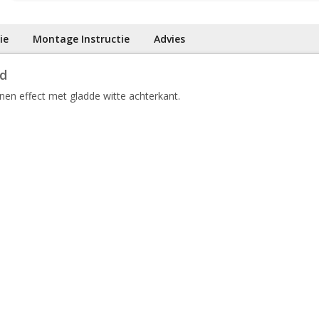
ie
Montage Instructie
Advies
nd
nnen effect met gladde witte achterkant.