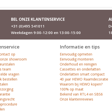
BEL ONZE KLANTENSERVICE
A
+31 (0)495 541011
D
Weekdagen 9:00-12:00 en 13:00-15:00
1
enservice
Informatie en tips
ntact op
Eenvoudig opmeten
 onze showroom
Eenvoudig monteren
leurstalen
Onderhoud en reinigen
s team
Cassettes en onderlatten
telde vragen
Onderlatten smart compact
k bestellen
40 jaar HEWO Raamdecoratie
etalen
Waarom bij HEWO kopen?
ezorging
100% op maat
arantie
Bekend van RTL4 en SBS6
ingsrecht
Onze klantenreviews
nprocedure
den