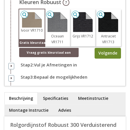
Kleuren Robuust
?
Ivoor VR1710
Oceaan
Grijs VR1712
Antraciet
VR1711
VR1713
Gratis kleurstaal
Volgende
Vraag
gratis
kleurstaal aan
Stap2:Vul je Afmetingen in
Stap3:Bepaal de mogelijkheden
Beschrijving
Specificaties
Meetinstructie
Montage Instructie
Advies
Rolgordijnstof Robuust 300 Verduisterend