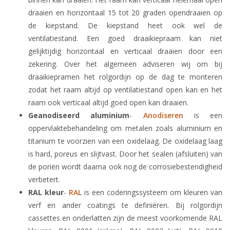
draaien en horizontaal 15 tot 20 graden opendraaien op
de kiepstand. De kiepstand heet ook wel de
ventilatiestand. Een goed draaikiepraam kan niet
gelijktijdig horizontaal en verticaal draaien door een
zekering. Over het algemeen adviseren wij om bij
draaikiepramen het rolgordijn op de dag te monteren
zodat het raam altijd op ventilatiestand open kan en het
raam ook verticaal altijd goed open kan draaien.
Geanodiseerd aluminium
-
Anodiseren
is een
oppervlaktebehandeling om metalen zoals aluminium en
titanium te voorzien van een oxidelaag. De oxidelaag laag
is hard, poreus en slijtvast. Door het sealen (afsluiten) van
de poriën wordt daarna ook nog de corrosiebestendigheid
verbetert.
RAL kleur
-
RAL
is een coderingssysteem om kleuren van
verf en ander coatings te definiëren. Bij rolgordijn
cassettes en onderlatten zijn de meest voorkomende RAL