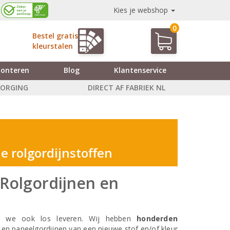
Kies je webshop
0
Bestel gratis
kleurstalen
onteren
Blog
Klantenservice
ZORGING
DIRECT AF FABRIEK NL
e rolgordijnstoffen
 Rolgordijnen en
en we ook los leveren. Wij hebben
honderden
 en paneelgordijnen van een nieuwe stof en/of kleur