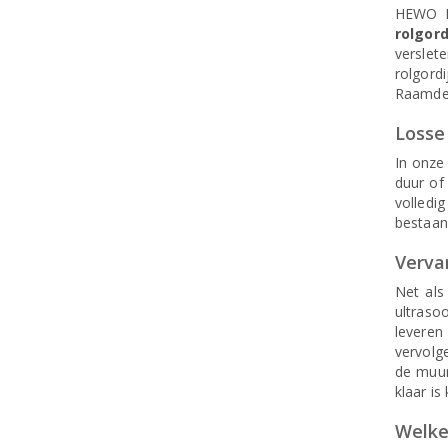
HEWO Ra
rolgord
verslet
rolgord
Raamdeco
Losse 
In onze
duur of 
volledi
bestaan
Vervan
Net als
ultraso
leveren
vervolg
de muur
klaar is
Welke 