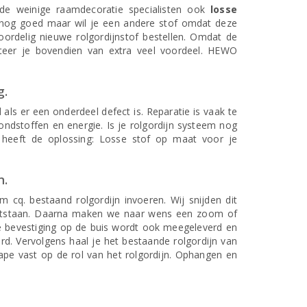
de weinige raamdecoratie specialisten ook
losse
m nog goed maar wil je een andere stof omdat deze
ordelig nieuwe rolgordijnstof bestellen. Omdat de
fiteer je bovendien van extra veel voordeel. HEWO
g.
s er een onderdeel defect is. Reparatie is vaak te
rondstoffen en energie. Is je rolgordijn systeem nog
 heeft de oplossing: Losse stof op maat voor je
n.
 cq. bestaand rolgordijn invoeren. Wij snijden dit
ontstaan. Daarna maken we naar wens een zoom of
de bevestiging op de buis wordt ook meegeleverd en
rd. Vervolgens haal je het bestaande rolgordijn van
ape vast op de rol van het rolgordijn. Ophangen en