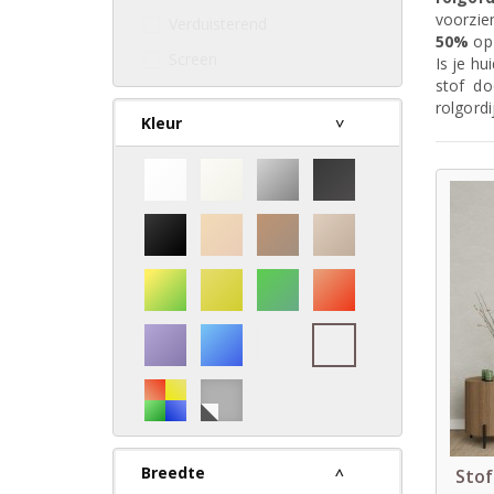
voorzie
Verduisterend
50%
op 
Screen
Is je hu
stof do
rolgord
Kleur
Breedte
Stof