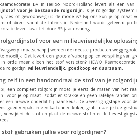
amdecoratie BV in Heiloo Noord-Holland levert als een van 
ijnstof voor je bestaande rolgordijn
. Is je rolgordijn systee
en, vies of gewoonweg uit de mode is? Bij ons kun je op maat vo
ijnstof direct vanaf de fabriek in Nederland wordt geleverd pro
ratie levert kwaliteit door 35 jaar ervaring!
rolgordijnstof voor een milieuvriendelijke oplossin
 ‘wegwerp’ maatschappij worden de meeste producten weggegooid al
te moeilijk. Dat levert een grote afvalberg op en verspilling van g
g in orde maar alleen het stof versleten? HEWO Raamdecoratie
de rolgordijn.
Milieuvriendelijk, goedkoop en duurzaam.
g zelf in een handomdraai de stof van je rolgordij
 bij een compleet rolgordijn moet je eerst de maten van het raam
on voor je op maat zodat er strakke en geen rafelige randen 
 er een nieuwe onderlat bij naar keus. De bevestigingstape voor 
ens goed verpakt in een kartonnen koker, gratis naar je toe gestuu
, verwijdert de stof en plakt de nieuwe stof met de bevestigingst
 kees!
stof gebruiken jullie voor rolgordijnen?