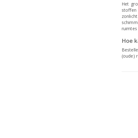
Het gro
stoffen
zonlich
schimme
ruimtes
Hoe ka
Bestell
(oude) r