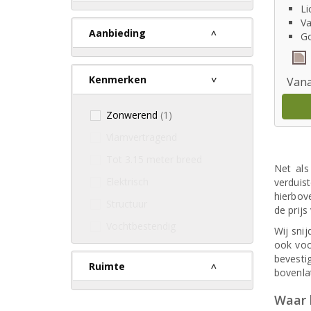
Li
Va
Aanbieding
Go
Kenmerken
Vana
Zonwerend
(1)
Vlamvertragend
Tot 3.15 meter breed
Net als
Elektrisch
verduist
hierbove
Structuur
de prijs
Vochtbestendig
Wij sni
ook voo
bevesti
Ruimte
bovenla
Waar k