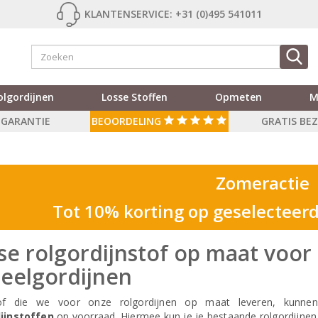
KLANTENSERVICE: +31 (0)495 541011
olgordijnen
Losse Stoffen
Opmeten
M
R GARANTIE
BEOORDELING
GRATIS BE
Zomeractie
Tot 10% korting op geselecteerd
se rolgordijnstof op maat voor
eelgordijnen
tof die we voor onze rolgordijnen op maat leveren, kunn
ijnstoffen
op voorraad. Hiermee kun je je bestaande rolgordijnen