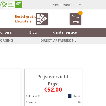
Kies je webshop
0
Bestel gratis
kleurstalen
onteren
Blog
Klantenservice
ZORGING
DIRECT AF FABRIEK NL
Prijsoverzicht
Prijs:
€52.00
Colours 200:
Blauw
Breedte:
50