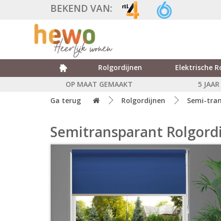
BEKEND VAN:
Rolgordijnen
Elektrische R
OP MAAT GEMAAKT
5 JAA
Ga terug
Rolgordijnen
Semi-tra
Semitransparant Rolgordi