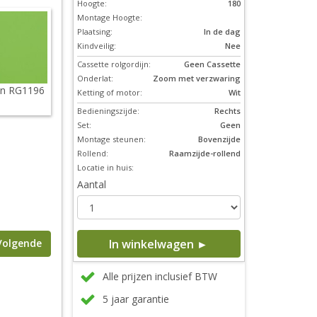
Hoogte:
180
Montage Hoogte:
Plaatsing:
In de dag
Kindveilig:
Nee
Cassette rolgordijn:
Geen Cassette
Onderlat:
Zoom met verzwaring
n RG1196
Ketting of motor:
Wit
Bedieningszijde:
Rechts
Set:
Geen
Montage steunen:
Bovenzijde
Rollend:
Raamzijde-rollend
Locatie in huis:
Aantal
In winkelwagen ►
Volgende
Alle prijzen inclusief BTW
5 jaar garantie