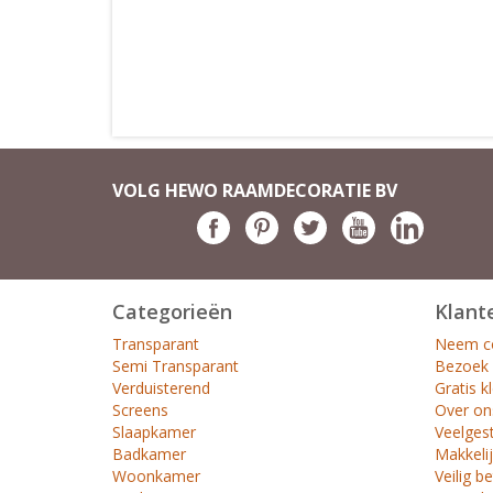
VOLG HEWO RAAMDECORATIE BV
Categorieën
Klant
Transparant
Neem co
Semi Transparant
Bezoek
Verduisterend
Gratis k
Screens
Over on
Slaapkamer
Veelges
Badkamer
Makkelij
Woonkamer
Veilig b