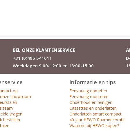
BEL ONZE KLANTENSERVICE
A
+31 (0)495 541011
D
Weekdagen 9:00-12:00 en 13:00-15:00
1
enservice
Informatie en tips
ntact op
Eenvoudig opmeten
 onze showroom
Eenvoudig monteren
leurstalen
Onderhoud en reinigen
s team
Cassettes en onderlatten
telde vragen
Onderlatten smart compact
k bestellen
40 jaar HEWO Raamdecoratie
etalen
Waarom bij HEWO kopen?