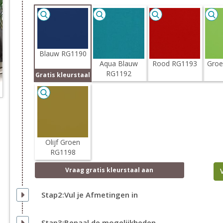
Blauw RG1190
Aqua Blauw
Rood RG1193
Groe
RG1192
Gratis kleurstaal
Olijf Groen
RG1198
Vraag
gratis
kleurstaal aan
Stap2:Vul je Afmetingen in
Stap3:Bepaal de mogelijkheden