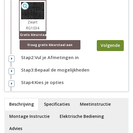
Zwart
RG1034
Gratis kleurstaal
Volgende
Vraag
gratis
kleurstaal aan
Stap2:Vul je Afmetingen in
Stap3:Bepaal de mogelijkheden
Stap4:Kies je opties
Beschrijving
Specificaties
Meetinstructie
Montage Instructie
Elektrische Bediening
Advies