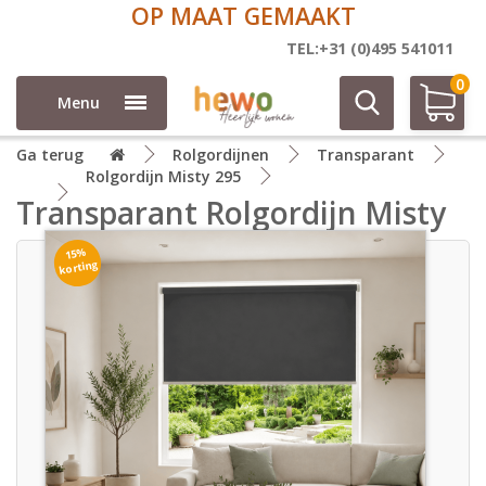
OP MAAT GEMAAKT
TEL:+31 (0)495 541011
0
Menu
Ga terug
Rolgordijnen
Transparant
Rolgordijn Misty 295
Transparant Rolgordijn Misty
15%
korting