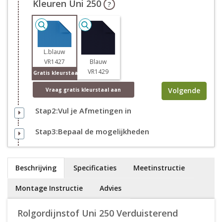
Kleuren Uni 250
?
L.blauw
VR1427
Blauw
VR1429
Gratis kleurstaal
Volgende
Vraag
gratis
kleurstaal aan
Stap2:Vul je Afmetingen in
Stap3:Bepaal de mogelijkheden
Beschrijving
Specificaties
Meetinstructie
Montage Instructie
Advies
Rolgordijnstof Uni 250 Verduisterend